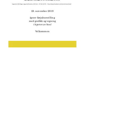
23. november 2019
åpner
førjulsutstilling
med grafikk og tegning
i hjertet av Son!
Velkommen